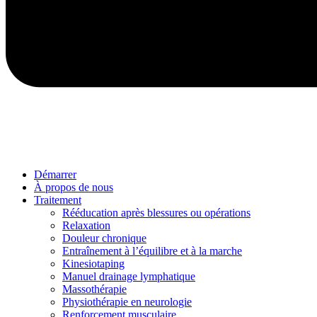
Démarrer
À propos de nous
Traitement
Rééducation après blessures ou opérations
Relaxation
Douleur chronique
Entraînement à l’équilibre et à la marche
Kinesiotaping
Manuel drainage lymphatique
Massothérapie
Physiothérapie en neurologie
Renforcement musculaire